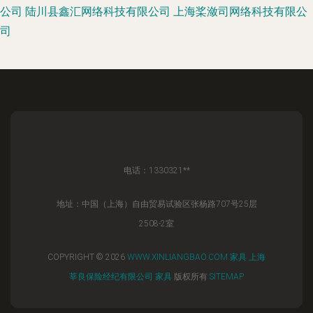
公司
陆川县鑫汇网络科技有限公司
上海桨潋司网络科技有限公
司
电话：1330321**
地址：中国（上海）自由贸易试验区张杨路707号25层
2508-2室
COPYRIGHT © 2026
WWW.XINLIANGBAO.COM
家具
上海
莘良保险经纪有限公司
家具
版权所有
SITEMAP