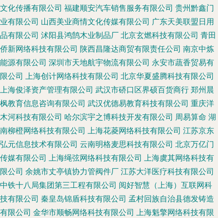
文化传播有限公司
福建顺安汽车销售服务有限公司
贵州黔鑫门
业有限公司
山西美业商情文化传媒有限公司
广东天美联盟日用
品有限公司
沭阳县鸿鹄木业制品厂
北京玄燃科技有限公司
青田
侨新网络科技有限公司
陕西昌隆达商贸有限责任公司
南京中炼
能源有限公司
深圳市天地航宇物流有限公司
永安市蔬香贸易有
限公司
上海创计网络科技有限公司
北京华夏盛腾科技有限公司
上海俊泽资产管理有限公司
武汉市硚口区界硕百货商行
郑州晨
枫教育信息咨询有限公司
武汉优德易教育科技有限公司
重庆洋
木河科技有限公司
哈尔滨宇之博科技开发有限公司
周易算命
湖
南柳橙网络科技有限公司
上海花菱网络科技有限公司
江苏京东
弘元信息技术有限公司
云南明格麦思科技有限公司
北京万亿门
传媒有限公司
上海绳弦网络科技有限公司
上海虞其网络科技有
限公司
余姚市丈亭镇协力管阀件厂
江苏大洋医疗科技有限公司
中铁十八局集团第三工程有限公司
阅好智慧（上海）互联网科
技有限公司
秦皇岛锦盾科技有限公司
孟村回族自治县德发铸造
有限公司
金华市顺畅网络科技有限公司
上海魁擎网络科技有限