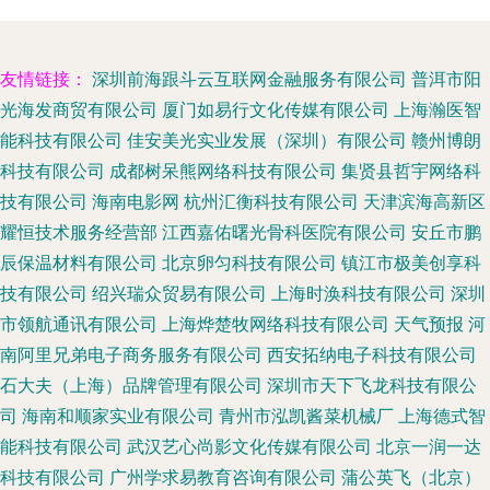
友情链接：
深圳前海跟斗云互联网金融服务有限公司
普洱市阳
光海发商贸有限公司
厦门如易行文化传媒有限公司
上海瀚医智
能科技有限公司
佳安美光实业发展（深圳）有限公司
赣州博朗
科技有限公司
成都树呆熊网络科技有限公司
集贤县哲宇网络科
技有限公司
海南电影网
杭州汇衡科技有限公司
天津滨海高新区
耀恒技术服务经营部
江西嘉佑曙光骨科医院有限公司
安丘市鹏
辰保温材料有限公司
北京卵匀科技有限公司
镇江市极美创享科
技有限公司
绍兴瑞众贸易有限公司
上海时涣科技有限公司
深圳
市领航通讯有限公司
上海烨楚牧网络科技有限公司
天气预报
河
南阿里兄弟电子商务服务有限公司
西安拓纳电子科技有限公司
石大夫（上海）品牌管理有限公司
深圳市天下飞龙科技有限公
司
海南和顺家实业有限公司
青州市泓凯酱菜机械厂
上海德式智
能科技有限公司
武汉艺心尚影文化传媒有限公司
北京一润一达
科技有限公司
广州学求易教育咨询有限公司
蒲公英飞（北京）